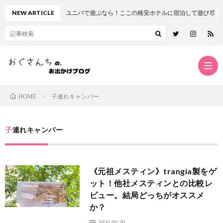
【関西・大阪府】ユニバで遊ぶなら！ここの格安ホテルに宿泊して遊び尽くせ！【
NEW ARTICLE
子連れキャンパー
HOME
ホ
子連れキャンパー
ー
プ
《元祖メスティン》trangia製をゲ
ム
ロ
twitt
ット！他社メスティンとの比較レ
ビュー。結局どっちがオススメ
フ
insta
か？
2020.09.29