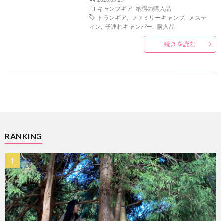
ィ
rakut
キャンプギア
納得の購入品
トランギア
,
ファミリーキャンプ
,
メステ
ィン
,
子連れキャンパー
,
購入品
ー
続きを読む
ル
RANKING