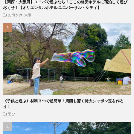
【関西・大阪府】ユニバで遊ぶなら！ここの格安ホテルに宿泊して遊び
尽くせ！【オリエンタルホテル ユニバーサル・シティ】
お出かけ
大阪
《子供と遊ぶ》材料３つで超簡単！周囲も驚く特大シャボン玉を作ろ
う！
遊び