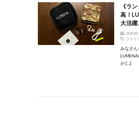
《ラン
高！L
大活躍
2020.09
ファミ
みなさん
LUMEN
が […]