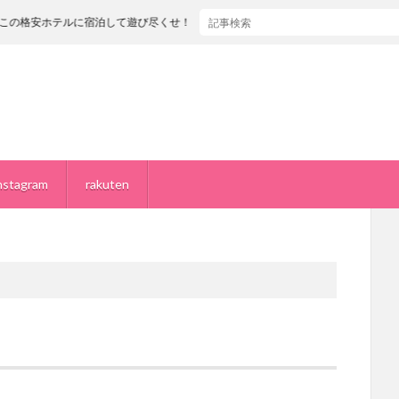
テルに宿泊して遊び尽くせ！【オリエンタルホテル ユニバーサル・シティ】
nstagram
rakuten