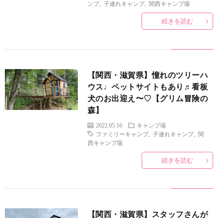
ンプ
,
子連れキャンプ
,
関西キャンプ場
続きを読む
【関西・滋賀県】憧れのツリーハ
ウス♩ペットサイトもあり♬看板
犬のお出迎え〜♡【グリム冒険の
森】
2022.05.16
キャンプ場
ファミリーキャンプ
,
子連れキャンプ
,
関
西キャンプ場
続きを読む
【関西・滋賀県】スタッフさんが