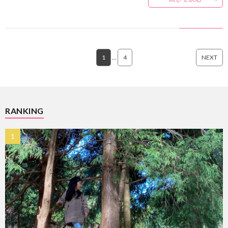
1
…
4
NEXT
RANKING