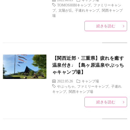
ィ
rakut
TOMOSHIBIキャンプ
,
ファミリーキャン
プ
,
太陽が丘
,
子連れキャンプ
,
関西キャンプ
場
ー
続きを読む
ル
【関西近郊・三重県】疲れを癒す
温泉付き♩【島ヶ原温泉やぶっち
ゃキャンプ場】
2022.05.26
キャンプ場
やぶっちゃ
,
ファミリーキャンプ
,
子連れ
キャンプ
,
関西キャンプ場
続きを読む