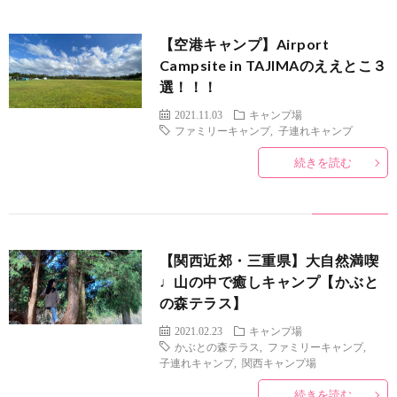
【空港キャンプ】Airport
Campsite in TAJIMAのええとこ３
選！！！
2021.11.03
キャンプ場
ファミリーキャンプ
,
子連れキャンプ
続きを読む
【関西近郊・三重県】大自然満喫
♩山の中で癒しキャンプ【かぶと
の森テラス】
2021.02.23
キャンプ場
かぶとの森テラス
,
ファミリーキャンプ
,
子連れキャンプ
,
関西キャンプ場
続きを読む