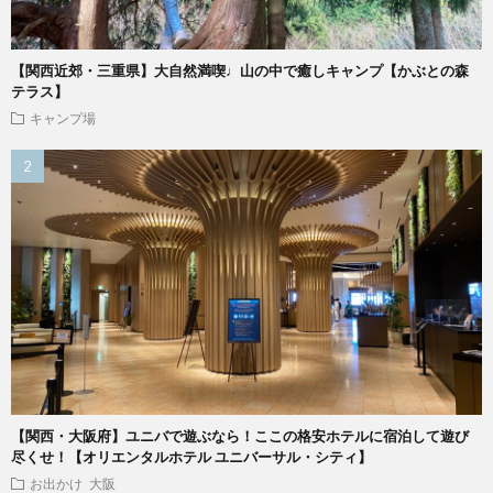
【関西近郊・三重県】大自然満喫♩山の中で癒しキャンプ【かぶとの森
テラス】
キャンプ場
【関西・大阪府】ユニバで遊ぶなら！ここの格安ホテルに宿泊して遊び
尽くせ！【オリエンタルホテル ユニバーサル・シティ】
お出かけ
大阪