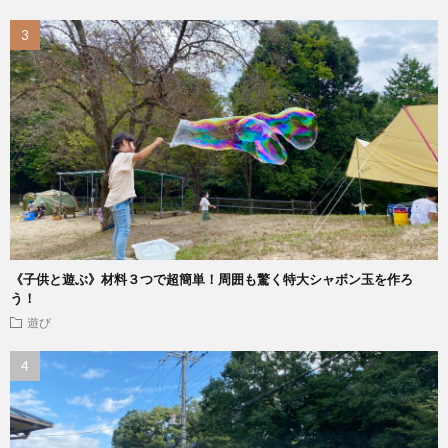
《子供と遊ぶ》材料３つで超簡単！周囲も驚く特大シャボン玉を作ろ
う！
遊び