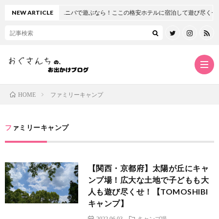
西・大阪府】ユニバで遊ぶなら！ここの格安ホテルに宿泊して遊び尽くせ！【オリエ
NEW ARTICLE
ファミリーキャンプ
HOME
ホ
ファミリーキャンプ
ー
プ
【関西・京都府】太陽が丘にキャ
ム
ロ
twitt
ンプ場！広大な土地で子どもも大
人も遊び尽くせ！【TOMOSHIBI
フ
insta
キャンプ】
2022.06.03
キャンプ場