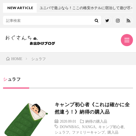
【関西・大阪府】ユニバで遊ぶなら！ここの格安ホテルに宿泊して遊び尽くせ！【オ
NEW ARTICLE
シュラフ
HOME
ホ
シュラフ
ー
プ
キャンプ初心者《これは確かに全
ム
ロ
twitt
然違う！》納得の購入品
2020.09.01
納得の購入品
フ
insta
DOWNBAG
,
NANGA
,
キャンプ初心者
,
シュラフ
,
ファミリーキャンプ
,
購入品