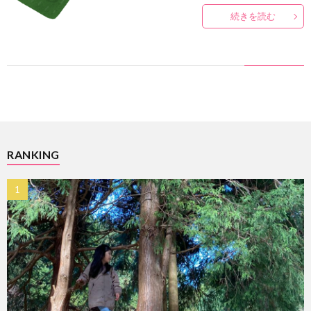
ィ
rakut
続きを読む
ー
ル
RANKING