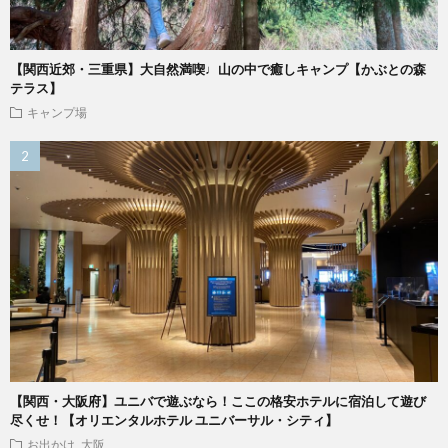
【関西近郊・三重県】大自然満喫♩山の中で癒しキャンプ【かぶとの森
テラス】
キャンプ場
【関西・大阪府】ユニバで遊ぶなら！ここの格安ホテルに宿泊して遊び
尽くせ！【オリエンタルホテル ユニバーサル・シティ】
お出かけ
大阪