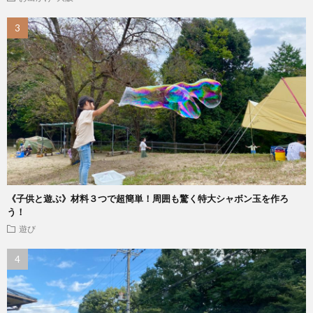
《子供と遊ぶ》材料３つで超簡単！周囲も驚く特大シャボン玉を作ろ
う！
遊び