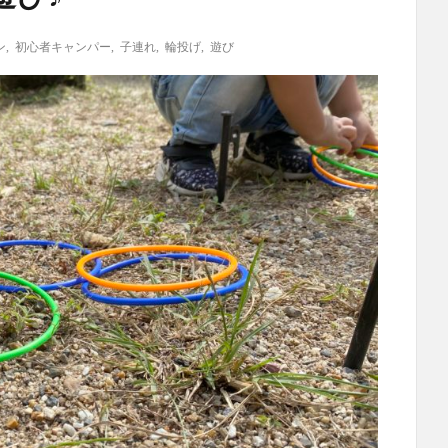
ン
,
初心者キャンパー
,
子連れ
,
輪投げ
,
遊び