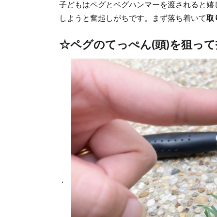
子どもはペグとペグハンマーを渡されると嬉
しようと奮起しがちです。まず落ち着いて
取
☆ペグのてっぺん(頭)を狙っ