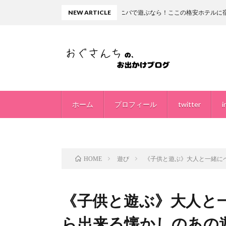
【関西・大阪府】ユニバで遊ぶなら！ここの格安ホテルに宿泊して遊び尽くせ！【オ
NEW ARTICLE
ホーム
プロフィール
twitter
i
遊び
《子供と遊ぶ》大人と一緒に
HOME
《子供と遊ぶ》大人と
ら出来る懐かしのあの