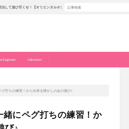
リエンタルホテル ユニバーサル・シティ】
nstagram
rakuten
ペグ打ちの練習！から出来る懐かしのあの遊び♪
一緒にペグ打ちの練習！か
遊び♪